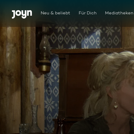
Zum Inhalt springen
Barrierefrei
Neu & beliebt
Für Dich
Mediatheken