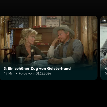
0
0
3: Ein schöner Zug von Geisterhand
4
49 Min.
Folge vom 01.12.2024
5