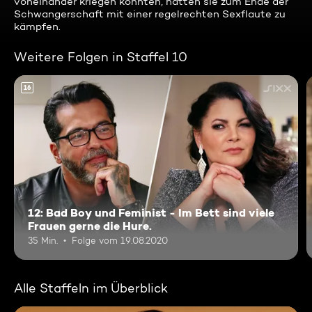
voneinander kriegen konnten, hatten sie zum Ende der
Schwangerschaft mit einer regelrechten Sexflaute zu
kämpfen.
Weitere Folgen in Staffel 10
16
12: Bad Boy und Feminist - Im Bett sind viele
Frauen gerne die Hure.
35 Min.
Folge vom 19.08.2020
Alle Staffeln im Überblick