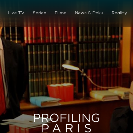
Live TV
Serien
Filme
News & Doku
Reality
Der schönste Tag ihres Leben