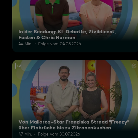
In der Sendung: KI-Debatte, Zivildienst,
Fasten & Chris Norman
44 Min.
Folge vom 04.08.2026
12
Von Mallorca-Star Franziska Strnad "Frenzy"
über Einbrüche bis zu Zitronenkuchen
47 Min.
Folge vom 30.07.2026