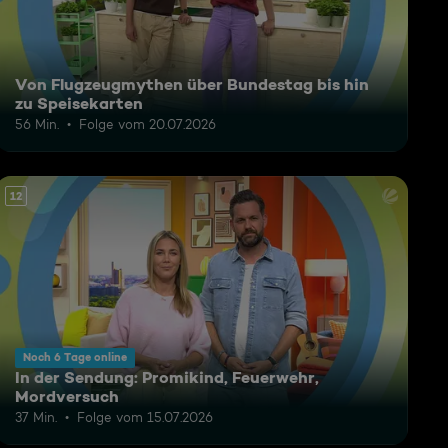
Von Flugzeugmythen über Bundestag bis hin
zu Speisekarten
56 Min.
Folge vom 20.07.2026
12
Noch 6 Tage online
In der Sendung: Promikind, Feuerwehr,
Mordversuch
37 Min.
Folge vom 15.07.2026