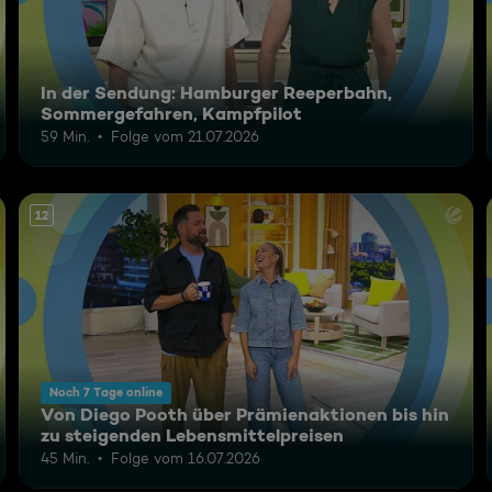
In der Sendung: Hamburger Reeperbahn,
Sommergefahren, Kampfpilot
59 Min.
Folge vom 21.07.2026
12
Noch 7 Tage online
Von Diego Pooth über Prämienaktionen bis hin
zu steigenden Lebensmittelpreisen
45 Min.
Folge vom 16.07.2026