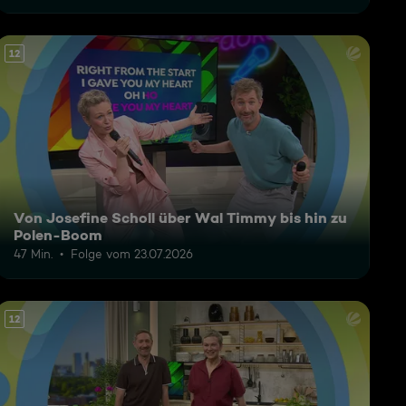
12
Von Josefine Scholl über Wal Timmy bis hin zu
Polen-Boom
47 Min.
Folge vom 23.07.2026
12