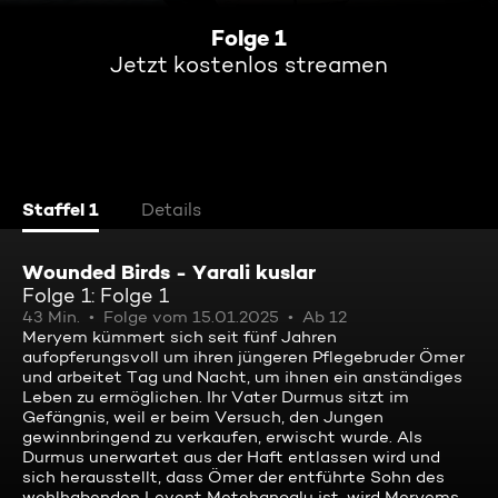
Folge 1
Jetzt kostenlos streamen
Staffel 1
Details
Wounded Birds - Yarali kuslar
Folge 1: Folge 1
43 Min.
Folge vom 15.01.2025
Ab 12
Meryem kümmert sich seit fünf Jahren
aufopferungsvoll um ihren jüngeren Pflegebruder Ömer
und arbeitet Tag und Nacht, um ihnen ein anständiges
Leben zu ermöglichen. Ihr Vater Durmus sitzt im
Gefängnis, weil er beim Versuch, den Jungen
gewinnbringend zu verkaufen, erwischt wurde. Als
Durmus unerwartet aus der Haft entlassen wird und
sich herausstellt, dass Ömer der entführte Sohn des
wohlhabenden Levent Metehanoglu ist, wird Meryems