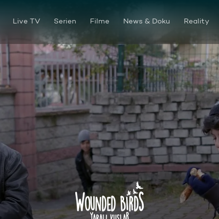
Live TV
Serien
Filme
News & Doku
Reality
Folge 32