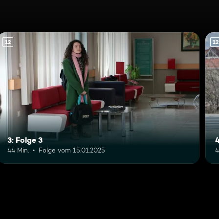
12
12
3: Folge 3
4
44 Min.
Folge vom 15.01.2025
4