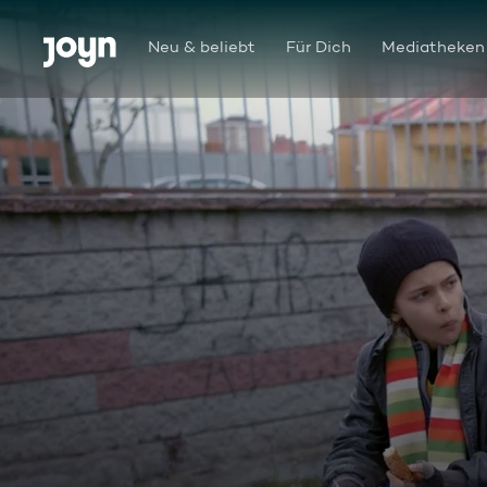
Zum Inhalt springen
Barrierefrei
Neu & beliebt
Für Dich
Mediatheken