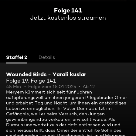
Folge 141
Jetzt kostenlos streamen
Staffel 2
Details
Wounded Birds - Yarali kuslar
Folge 19: Folge 141
45 Min.
Folge vom 15.01.2025
Ab 12
Meryem kümmert sich seit fünf Jahren
aufopferungsvoll um ihren jüngeren Pflegebruder Ömer
und arbeitet Tag und Nacht, um ihnen ein anständiges
Leben zu ermöglichen. Ihr Vater Durmus sitzt im
Gefängnis, weil er beim Versuch, den Jungen
gewinnbringend zu verkaufen, erwischt wurde. Als
Durmus unerwartet aus der Haft entlassen wird und
sich herausstellt, dass Ömer der entführte Sohn des
wohlhabenden Levent Metehanoglu ist, wird Meryems