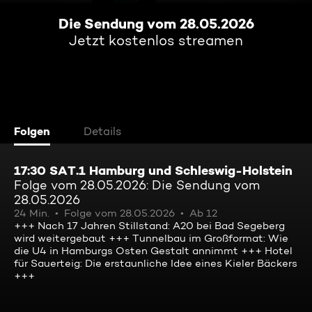
Die Sendung vom 28.05.2026
Jetzt kostenlos streamen
Folgen
Details
17:30 SAT.1 Hamburg und Schleswig-Holstein
Folge vom 28.05.2026: Die Sendung vom
28.05.2026
24 Min.
Folge vom 28.05.2026
Ab 12
+++ Nach 17 Jahren Stillstand: A20 bei Bad Segeberg
wird weitergebaut +++ Tunnelbau im Großformat: Wie
die U4 in Hamburgs Osten Gestalt annimmt +++ Hotel
für Sauerteig: Die erstaunliche Idee eines Kieler Bäckers
+++