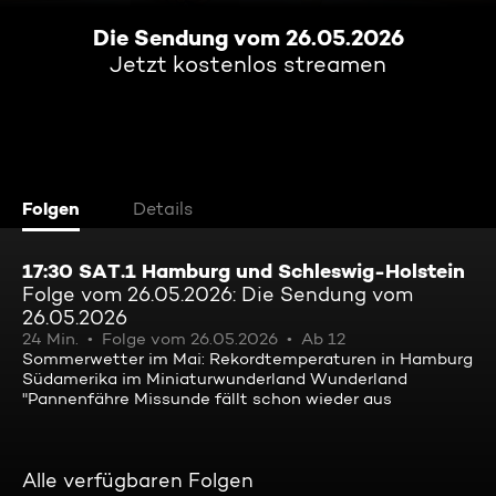
Die Sendung vom 26.05.2026
Jetzt kostenlos streamen
Folgen
Details
17:30 SAT.1 Hamburg und Schleswig-Holstein
Folge vom 26.05.2026: Die Sendung vom
26.05.2026
24 Min.
Folge vom 26.05.2026
Ab 12
Sommerwetter im Mai: Rekordtemperaturen in Hamburg
Südamerika im Miniaturwunderland Wunderland
"Pannenfähre Missunde fällt schon wieder aus
Alle verfügbaren Folgen