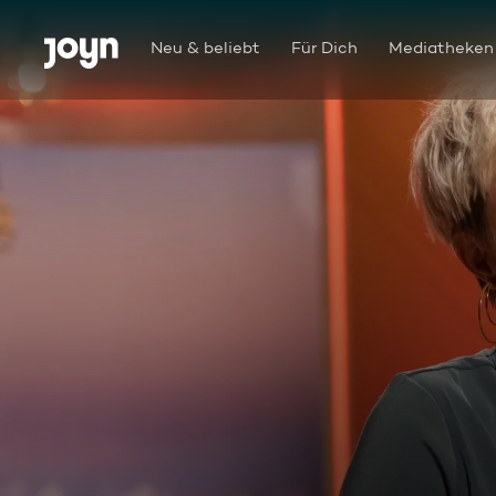
Zum Inhalt springen
Barrierefrei
Neu & beliebt
Für Dich
Mediatheken