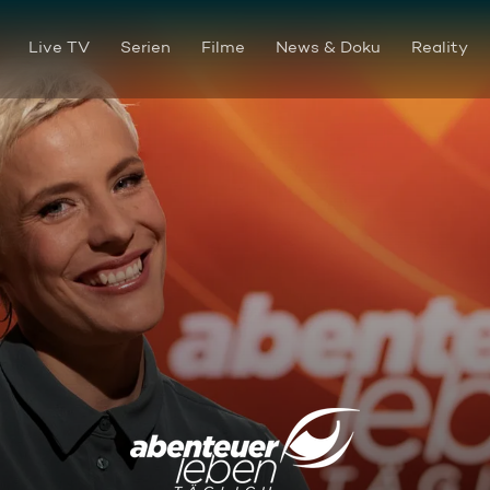
Live TV
Serien
Filme
News & Doku
Reality
Lecker Checker Schokolade