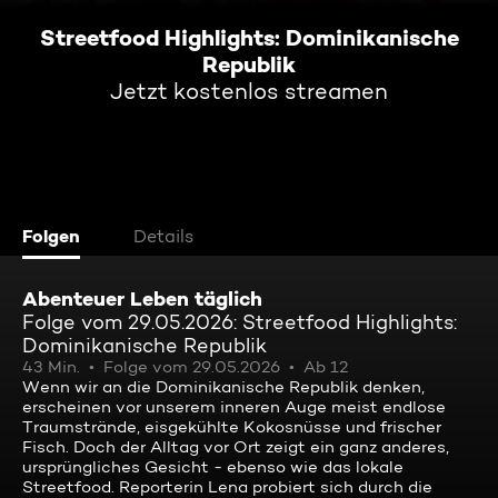
Streetfood Highlights: Dominikanische
Republik
Jetzt kostenlos streamen
Folgen
Details
Abenteuer Leben täglich
Folge vom 29.05.2026: Streetfood Highlights:
Dominikanische Republik
43 Min.
Folge vom 29.05.2026
Ab 12
Wenn wir an die Dominikanische Republik denken,
erscheinen vor unserem inneren Auge meist endlose
Traumstrände, eisgekühlte Kokosnüsse und frischer
Fisch. Doch der Alltag vor Ort zeigt ein ganz anderes,
ursprüngliches Gesicht - ebenso wie das lokale
Streetfood. Reporterin Lena probiert sich durch die