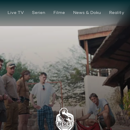
Live TV
Serien
Filme
News & Doku
Reality
Behind the Scenes: Sebo’s P