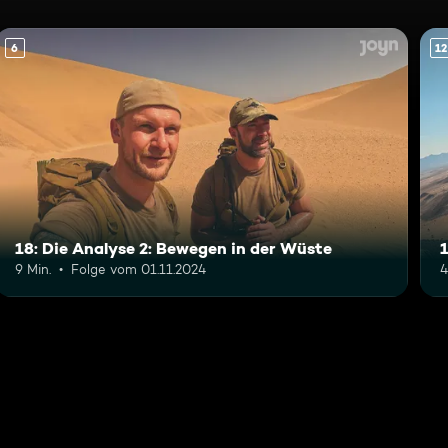
6
12
18: Die Analyse 2: Bewegen in der Wüste
9 Min.
Folge vom 01.11.2024
4