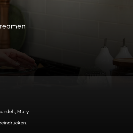
treamen
handelt, Mary
eeindrucken.