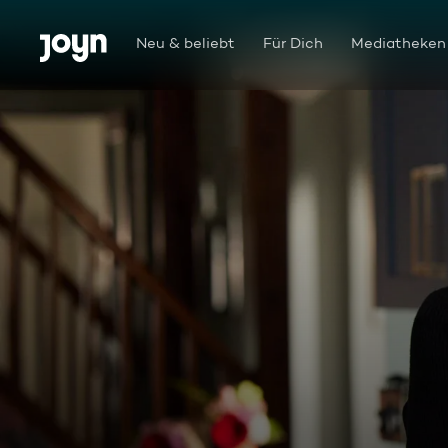
Zum Inhalt springen
Barrierefrei
Neu & beliebt
Für Dich
Mediatheken