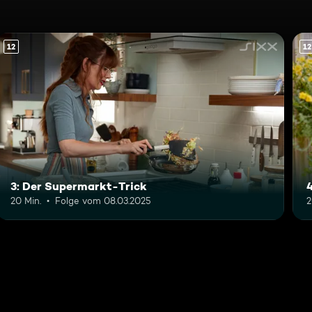
12
12
3: Der Supermarkt-Trick
20 Min.
Folge vom 08.03.2025
2