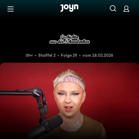
Zum Inhalt springen
Barrierefrei
Heisl Wixxer, Erbeershot & 
Staffel 2
Folge 29
vom 18.02.2026