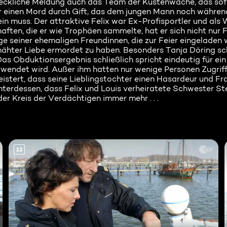
schreckliche Meldung auch das Team der Küstenwache, das sof
für einen Mord durch Gift, das dem jungen Mann noch währe
in muss. Der attraktive Felix war Ex-Profisportler und als
ften, die er wie Trophäen sammelte, hat er sich nicht nur 
e seiner ehemaligen Freundinnen, die zur Feier eingeladen 
hmähter Liebe ermordet zu haben. Besonders Tanja Döring sc
s Obduktionsergebnis schließlich spricht eindeutig für ein 
endet wird. Außer ihm hatten nur wenige Personen Zugriff
eistert, dass seine Lieblingstochter einen Hasardeur und F
nterdessen, dass Felix und Louis verheiratete Schwester Ste
der Kreis der Verdächtigen immer mehr . . .
12