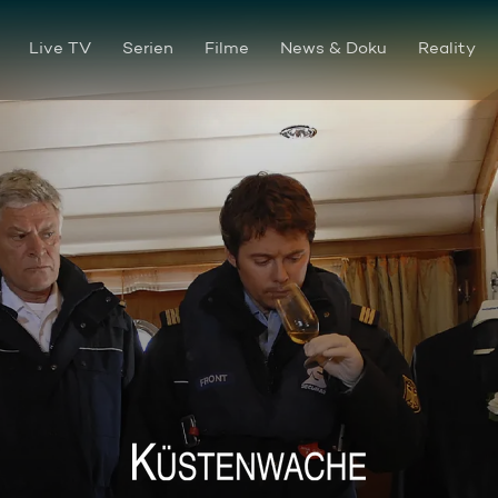
Live TV
Serien
Filme
News & Doku
Reality
Totgeliebt