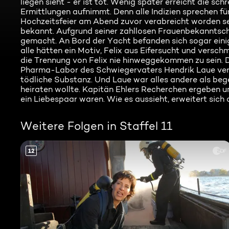
liegen sieht - er ist tot. Wenig später erreicht die 
Ermittlungen aufnimmt. Denn alle Indizien sprechen 
Hochzeitsfeier am Abend zuvor verabreicht worden se
bekannt. Aufgrund seiner zahllosen Frauenbekanntscha
gemacht. An Bord der Yacht befanden sich sogar einig
alle hätten ein Motiv, Felix aus Eifersucht und versc
die Trennung von Felix nie hinweggekommen zu sein. Da
Pharma-Labor des Schwiegervaters Hendrik Laue verw
tödliche Substanz. Und Laue war alles andere als beg
heiraten wollte. Kapitän Ehlers Recherchen ergeben u
ein Liebespaar waren. Wie es aussieht, erweitert sich 
Weitere Folgen in Staffel 11
12