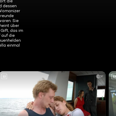
ort die
nd dessen
 Womanizer
Freunde
waren. Sie
heint über
Gift, das im
 auf die
rauenhelden
lla einmal
12
12