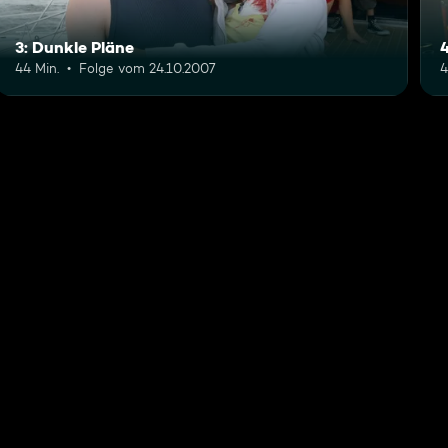
3: Dunkle Pläne
4
44 Min.
Folge vom 24.10.2007
4