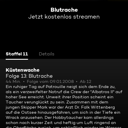
Blutrache
Jetzt kostenlos streamen
Staffel 11
Details
Küstenwache
Folge 13: Blutrache
44 Min.
Folge vom 09.01.2008
Ab 12
Ein ruhiger Tag auf Patrouille neigt sich dem Ende zu,
als ein verzweifelter Notruf die Crew der "Albatros II" auf
hoher See erreicht. Unweit ihrer Position scheint ein
Taucher verunglückt zu sein. Zusammen mit dem
jungen Skipper Mark war der Arzt Dr. Falk Wittenberg
auf die Ostsee hinausgefahren, um sich in der Tiefe ein
Wrack anzusehen. Der Hobbytaucher kam allerdings
schon nach kurzer Zeit und heftig um Luft ringend an
die Oberfläche zurück, um schließlich wieder im Wasser