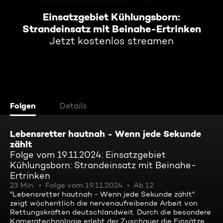
Einsatzgebiet Kühlungsborn:
Strandeinsatz mit Beinahe-Ertrinken
Jetzt kostenlos streamen
Folgen
Details
Lebensretter hautnah - Wenn jede Sekunde
zählt
Folge vom 19.11.2024: Einsatzgebiet
Kühlungsborn: Strandeinsatz mit Beinahe-
Ertrinken
23 Min.
Folge vom 19.11.2024
Ab 12
"Lebensretter hautnah - Wenn jede Sekunde zählt"
zeigt wöchentlich die nervenaufreibende Arbeit von
Rettungskräften deutschlandweit. Durch die besondere
Kameratechnologie erlebt der Zuschauer die Einsätze