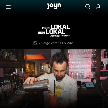
Zum Inhalt springen
Barrierefrei
Das "Herr Lehmann" überrasc
Folge vom 11.09.2023