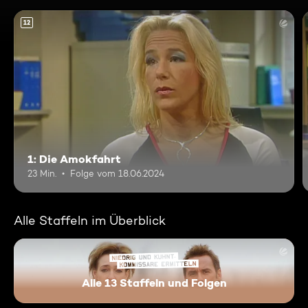
12
1: Die Amokfahrt
23 Min.
Folge vom 18.06.2024
Alle Staffeln im Überblick
Alle 13 Staffeln und Folgen
Niedrig und Kuhnt - Komissar