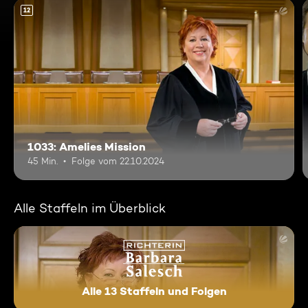
12
1033: Amelies Mission
45 Min.
Folge vom 22.10.2024
Alle Staffeln im Überblick
Alle 13 Staffeln und Folgen
Richterin Barbara Salesch