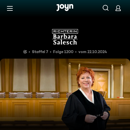
Zum Inhalt springen
Barrierefrei
Richterin Barbara Salesch
Staffel 7
Folge 1200
vom 22.10.2024