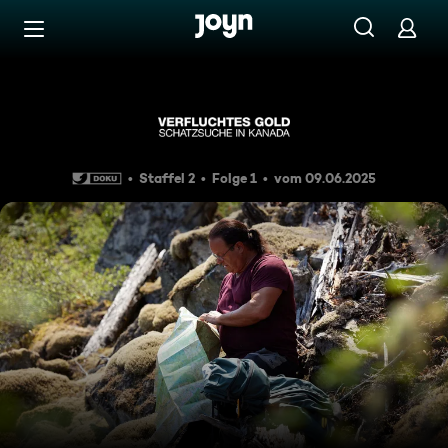
Zum Inhalt springen
Barrierefrei
Jacksons geheime Zeichnung
Staffel 2
Folge 1
vom 09.06.2025