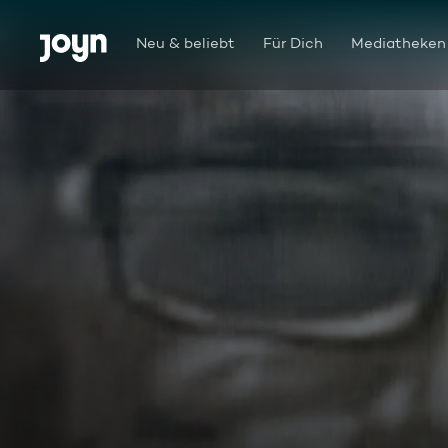
Zum Inhalt springen
Barrierefrei
Neu & beliebt
Für Dich
Mediatheken