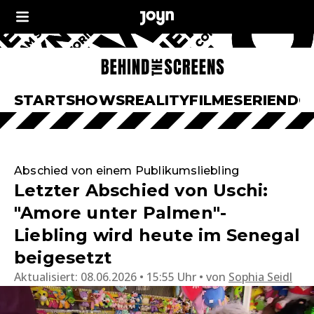
START
SHOWS
REALITY
FILME
SERIEN
DO
Abschied von einem Publikumsliebling
Letzter Abschied von Uschi:
"Amore unter Palmen"-
Liebling wird heute im Senegal
beigesetzt
Aktualisiert:
08.06.2026 • 15:55 Uhr
von
Sophia Seidl