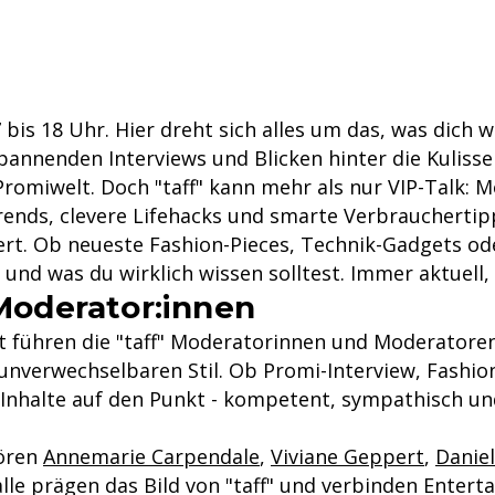
 bis 18 Uhr. Hier dreht sich alles um das, was dich wi
spannenden Interviews und Blicken hinter die Kulisse
romiwelt. Doch "taff" kann mehr als nur VIP-Talk: 
rends, clevere Lifehacks und smarte Verbrauchertip
. Ob neueste Fashion-Pieces, Technik-Gadgets oder 
t und was du wirklich wissen solltest. Immer aktuell
-Moderator:innen
rt führen die "taff" Moderatorinnen und Moderatore
nverwechselbaren Stil. Ob Promi-Interview, Fashion
 Inhalte auf den Punkt - kompetent, sympathisch u
hören
Annemarie Carpendale
,
Viviane Geppert
,
Daniel
 alle prägen das Bild von "taff" und verbinden Enter