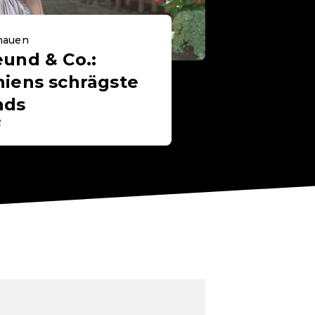
chauen
und & Co.:
niens schrägste
nds
2