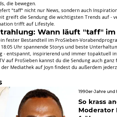
ds, die bewegen.
efert "taff" nicht nur News, sondern auch Inspirati
t greift die Sendung die wichtigsten Trends auf - v
tion trifft auf Lifestyle.
trahlung: Wann läuft "taff" i
" ein fester Bestandteil im ProSieben-Vorabendpro
b 18:05 Uhr spannende Storys und beste Unterhaltun
g - entspannt, inspirierend und immer topaktuell in
V auf ProSieben kannst du die Sendung auch ganz fl
n der Mediathek auf Joyn findest du außerdem jeder
s
1990er-Jahre und
So krass an
Moderator 