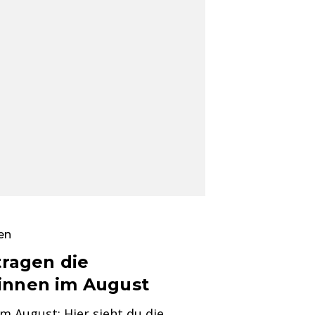
en
 tragen die
innen im August
im August: Hier sieht du die