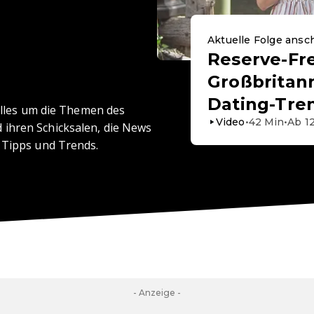
Aktuelle Folge ans
Reserve-Fre
Großbritan
Dating-Tre
 alles um die Themen des
Video
•
42
Min
•
Ab
1
ihren Schicksalen, die News
 Tipps und Trends.
- Anzeige -