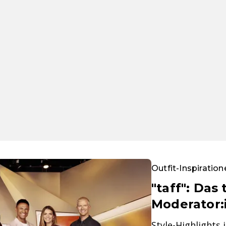
Outfit-Inspiration
"taff": Das
Moderator:
Style-Highlights 