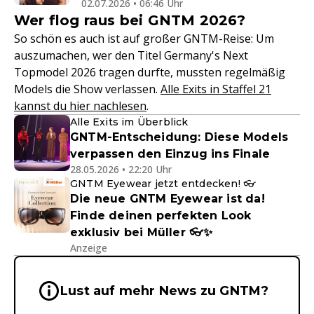
02.07.2026 • 06:46 Uhr
Wer flog raus bei GNTM 2026?
So schön es auch ist auf großer GNTM-Reise: Um
auszumachen, wer den Titel Germany's Next
Topmodel 2026 tragen durfte, mussten regelmäßig
Models die Show verlassen.
Alle Exits in Staffel 21
kannst du hier nachlesen
.
Alle Exits im Überblick
GNTM-Entscheidung: Diese Models
verpassen den Einzug ins Finale
28.05.2026 • 22:20 Uhr
GNTM Eyewear jetzt entdecken! 👓
Die neue GNTM Eyewear ist da!
Finde deinen perfekten Look
exklusiv bei Müller 👓✨
Anzeige
Wichtige Hinweise & Informationen 
Lust auf mehr News zu GNTM?