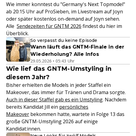
Wie immer konntest du "Germany's Next Topmodel"
ab 20:15 Uhr auf ProSieben, im Livestream auf Joyn
oder später kostenlos on-demand auf Joyn sehen.
Alle
Sendezeiten für GNTM 2026
findest du hier im
Überblick.
So verpasst du keine Episode
Wann läuft das GNTM-Finale in der
Wiederholung? Alle Infos
29.05.2026 • 05:43 Uhr
Wie lief das GNTM-Umstyling in
diesem Jahr?
Bisher erhielten die Models in jeder Staffel ein
Makeover, das immer für Tränen und Drama sorgte.
Auch in dieser Staffel gab es ein Umstyling
. Nachdem
bereits Kandidat Jill ein
persönliches
Makeover
bekommen hatte, wartete in Folge 13 das
große GNTM-Umstyling 2026 auf einige
Kandidat:innen.
Neue Looks für zwölf Models