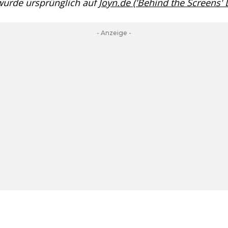
 wurde ursprünglich auf
Joyn.de ('Behind the Screens'
- Anzeige -