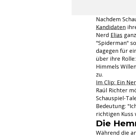
Nachdem Schaus
Kandidaten
ihr
Nerd
Elias
ganz 
"Spiderman" sor
dagegen für ei
über ihre Rolle
Himmels Willen
zu.
Im Clip: Ein N
Raúl Richter mö
Schauspiel-Tale
Bedeutung: "Ich
richtigen Kuss 
Die Hem
Während die a