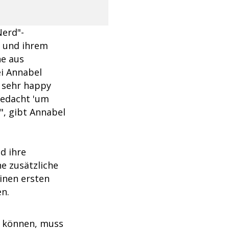
Nerd"-
und ihrem
ne aus
ei Annabel
t sehr happy
 gedacht 'um
", gibt Annabel
d ihre
ne zusätzliche
einen ersten
en.
n können, muss