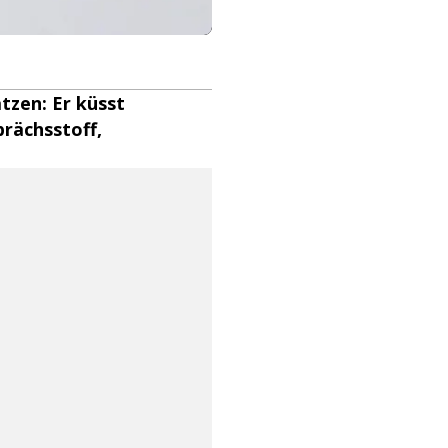
ätzen: Er küsst
prächsstoff,