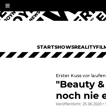
START
SHOWS
REALITY
FIL
Erster Kuss vor lauf
"Beauty &
noch nie 
Veröffentlicht:
25.06.2020 • 