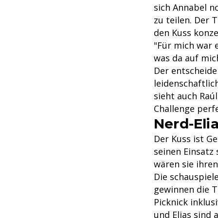
sich Annabel n
zu teilen. Der 
den Kuss konzen
"Für mich war 
was da auf mic
Der entscheide
leidenschaftlic
sieht auch Raúl
Challenge perf
Nerd-Eli
Der Kuss ist G
seinen Einsatz
wären sie ihre
Die schauspiel
gewinnen die T
Picknick inklu
und Elias sind 