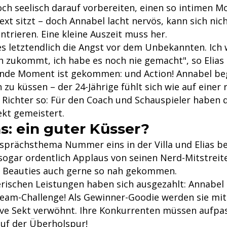
och seelisch darauf vorbereiten, einen so intimen M
Text sitzt – doch Annabel lacht nervös, kann sich nich
trieren. Eine kleine Auszeit muss her.
es letztendlich die Angst vor dem Unbekannten. Ich 
h zukommt, ich habe es noch nie gemacht", so Elias 
nde Moment ist gekommen: und Action! Annabel beg
h zu küssen – der 24-Jährige fühlt sich wie auf einer
 Richter so: Für den Coach und Schauspieler haben d
ekt gemeistert.
as: ein guter Küsser?
esprächsthema Nummer eins in der Villa und Elias 
 sogar ordentlich Applaus von seinen Nerd-Mitstreit
n Beauties auch gerne so nah gekommen.
erischen Leistungen haben sich ausgezahlt: Annabel 
eam-Challenge! Als Gewinner-Goodie werden sie mit
sive Sekt verwöhnt. Ihre Konkurrenten müssen aufpa
auf der Überholspur!