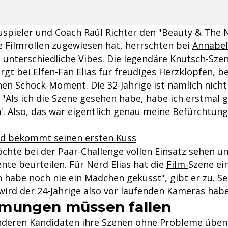
pieler und Coach Raúl Richter den "Beauty & The 
e Filmrollen zugewiesen hat, herrschten bei
Annabel
unterschiedliche Vibes. Die legendäre Knutsch-Sze
gt bei Elfen-Fan Elias für freudiges Herzklopfen, b
nen Schock-Moment. Die 32-Jährige ist nämlich nich
: "Als ich die Szene gesehen habe, habe ich erstmal
'. Also, das war eigentlich genau meine Befürchtung
erd bekommt seinen ersten Kuss
chte bei der Paar-Challenge vollen Einsatz sehen un
nte beurteilen. Für Nerd Elias hat die
Film-
Szene ei
 habe noch nie ein Mädchen geküsst", gibt er zu. S
wird der 24-Jährige also vor laufenden Kameras hab
mungen müssen fallen
nderen Kandidaten ihre Szenen ohne Probleme übe