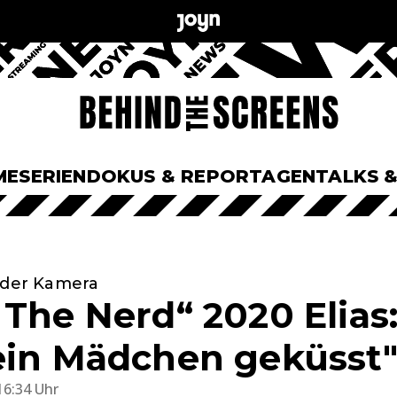
ME
SERIEN
DOKUS & REPORTAGEN
TALKS 
ender Kamera
 The Nerd“ 2020 Elias:
ein Mädchen geküsst
16:34 Uhr