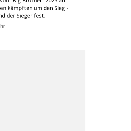
von "Big Brother" 2025 an.
nnen kämpften um den Sieg -
d der Sieger fest.
Uhr