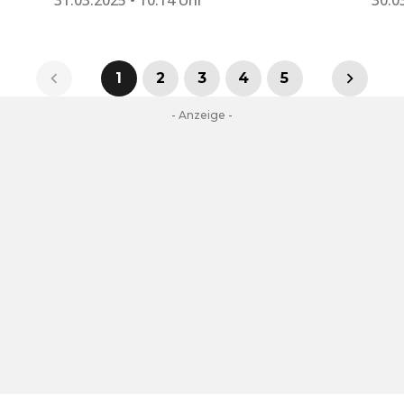
31.03.2025 • 10:14 Uhr
30.0
1
2
3
4
5
- Anzeige -