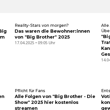
Reality-Stars von morgen?
All
Big
Das waren die Bewohner:innen
Über
"Bi
em
von "Big Brother" 2025
Tra
17.04.2025 • 09:05 Uhr
Kan
Ges
14.0
Pflicht für Fans
Ents
en
Alle Folgen von "Big Brother - Die
Vot
Show" 2025 hier kostenlos
kon
streamen
gew