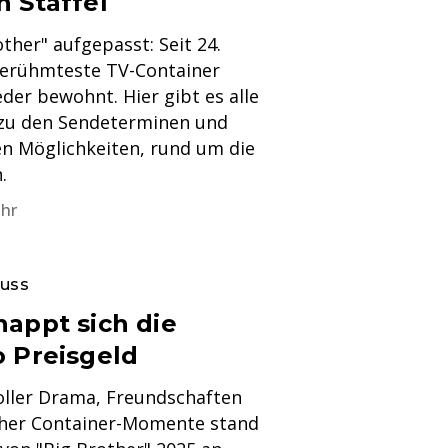
n Staffel
ther" aufgepasst: Seit 24.
berühmteste TV-Container
der bewohnt. Hier gibt es alle
 zu den Sendeterminen und
n Möglichkeiten, rund um die
.
Uhr
luss
nappt sich die
o Preisgeld
oller Drama, Freundschaften
cher Container-Momente stand