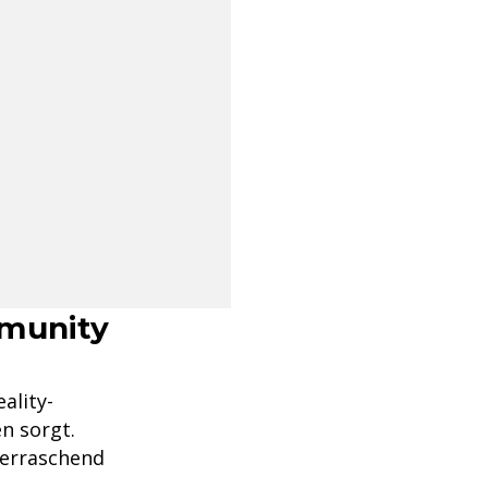
mmunity
ality-
n sorgt.
berraschend