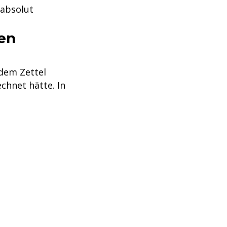
 absolut
en
 dem Zettel
chnet hätte. In