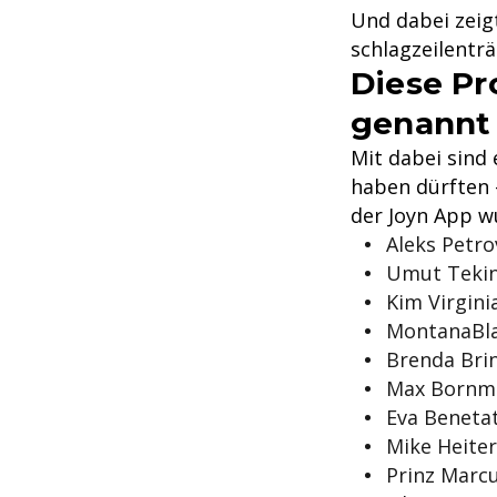
Und dabei zeig
schlagzeilenträ
Diese Pr
genannt
Mit dabei sind
haben dürften -
der Joyn App w
Aleks Petro
Umut Teki
Kim Virgini
MontanaBl
Brenda Br
Max Bornm
Eva Beneta
Mike Heiter
Prinz Marcu