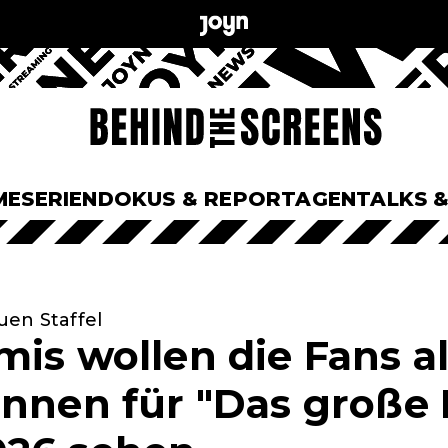
ME
SERIEN
DOKUS & REPORTAGEN
TALKS 
uen Staffel
mis wollen die Fans a
innen für "Das große