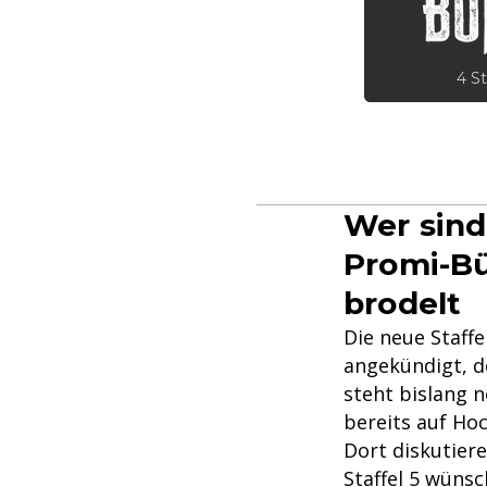
4 St
Wer sind
Promi-B
brodelt
Die neue Staffe
angekündigt, do
steht bislang n
bereits auf Ho
Dort diskutiere
Staffel 5 wüns