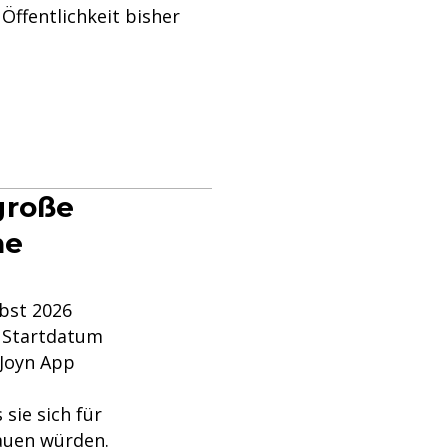
 Öffentlichkeit bisher
große
he
rbst 2026
s Startdatum
 Joyn App
sie sich für
rauen würden.