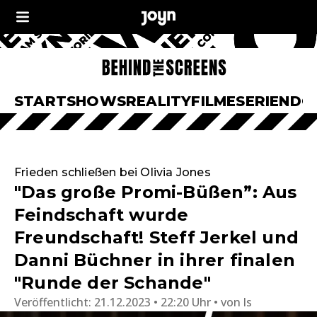
START
SHOWS
REALITY
FILME
SERIEN
DO
Frieden schließen bei Olivia Jones
"Das große Promi-Büßen”: Aus
Feindschaft wurde
Freundschaft! Steff Jerkel und
Danni Büchner in ihrer finalen
"Runde der Schande"
Veröffentlicht:
21.12.2023 • 22:20 Uhr
von
ls