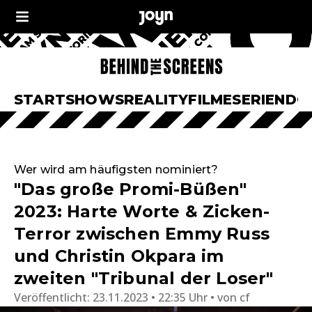
START
SHOWS
REALITY
FILME
SERIEN
DO
Wer wird am häufigsten nominiert?
"Das große Promi-Büßen"
2023: Harte Worte & Zicken-
Terror zwischen Emmy Russ
und Christin Okpara im
zweiten "Tribunal der Loser"
Veröffentlicht:
23.11.2023 • 22:35 Uhr
von
cf