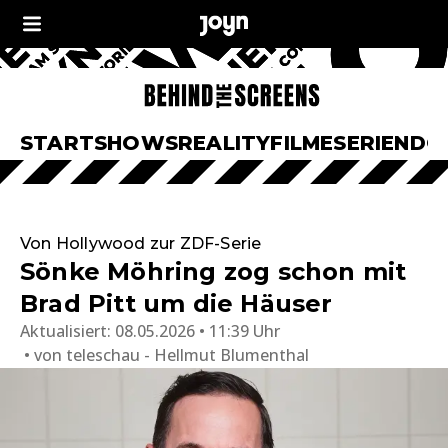
START
SHOWS
REALITY
FILME
SERIEN
DO
Von Hollywood zur ZDF-Serie
Sönke Möhring zog schon mit
Brad Pitt um die Häuser
Aktualisiert:
08.05.2026 • 11:39 Uhr
von
teleschau - Hellmut Blumenthal