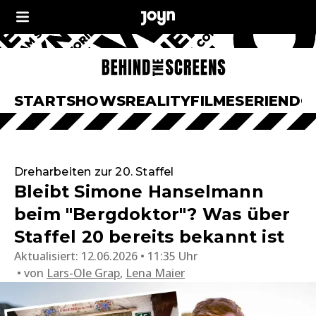
START
SHOWS
REALITY
FILME
SERIEN
DO
Dreharbeiten zur 20. Staffel
Bleibt Simone Hanselmann
beim "Bergdoktor"? Was über
Staffel 20 bereits bekannt ist
Aktualisiert:
12.06.2026 • 11:35 Uhr
von
Lars-Ole Grap
,
Lena Maier