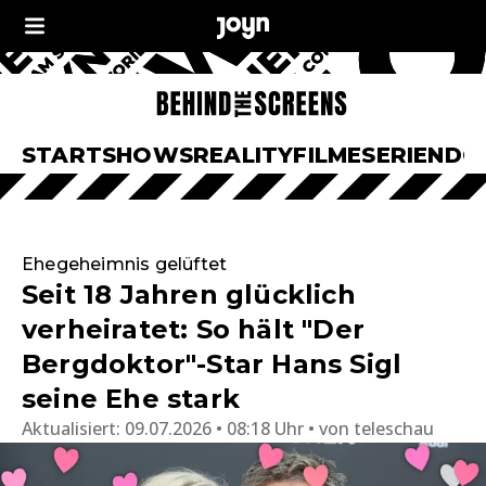
START
SHOWS
REALITY
FILME
SERIEN
DO
Ehegeheimnis gelüftet
Seit 18 Jahren glücklich
verheiratet: So hält "Der
Bergdoktor"-Star Hans Sigl
seine Ehe stark
Aktualisiert:
09.07.2026 • 08:18 Uhr
von
teleschau