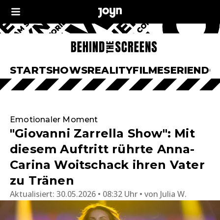
START
SHOWS
REALITY
FILME
SERIEN
DO
Emotionaler Moment
"Giovanni Zarrella Show": Mit
diesem Auftritt rührte Anna-
Carina Woitschack ihren Vater
zu Tränen
Aktualisiert:
30.05.2026 • 08:32 Uhr
von
Julia W.