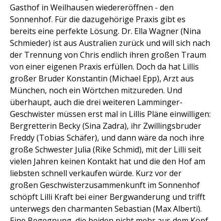
Gasthof in Weilhausen wiedereröffnen - den
Sonnenhof. Für die dazugehörige Praxis gibt es
bereits eine perfekte Lösung. Dr. Ella Wagner (Nina
Schmieder) ist aus Australien zurück und will sich nach
der Trennung von Chris endlich ihren großen Traum
von einer eigenen Praxis erfüllen. Doch da hat Lillis
großer Bruder Konstantin (Michael Epp), Arzt aus
München, noch ein Wörtchen mitzureden. Und
überhaupt, auch die drei weiteren Lamminger-
Geschwister müssen erst mal in Lillis Pläne einwilligen:
Bergretterin Becky (Sina Zadra), ihr Zwillingsbruder
Freddy (Tobias Schäfer), und dann wäre da noch ihre
große Schwester Julia (Rike Schmid), mit der Lilli seit
vielen Jahren keinen Kontakt hat und die den Hof am
liebsten schnell verkaufen würde. Kurz vor der
großen Geschwisterzusammenkunft im Sonnenhof
schöpft Lilli Kraft bei einer Bergwanderung und trifft
unterwegs den charmanten Sebastian (Max Alberti).
Eine Begegnung, die beiden nicht mehr aus dem Kopf