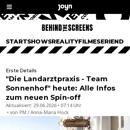
START
SHOWS
REALITY
FILME
SERIEN
DO
Erste Details
"Die Landarztpraxis - Team
Sonnenhof" heute: Alle Infos
zum neuen Spin-off
Aktualisiert:
29.06.2026 • 07:14 Uhr
von
PM / Anna-Maria Hock