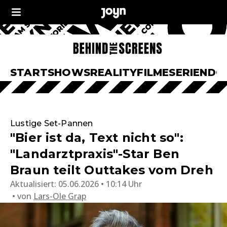
START
SHOWS
REALITY
FILME
SERIEN
DO
Lustige Set-Pannen
"Bier ist da, Text nicht so":
"Landarztpraxis"-Star Ben
Braun teilt Outtakes vom Dreh
Aktualisiert:
05.06.2026 • 10:14 Uhr
von
Lars-Ole Grap