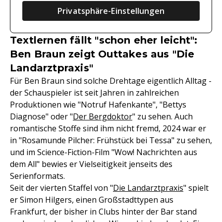
Privatsphäre-Einstellungen
Textlernen fällt "schon eher leicht":
Ben Braun zeigt Outtakes aus "Die
Landarztpraxis"
Für Ben Braun sind solche Drehtage eigentlich Alltag -
der Schauspieler ist seit Jahren in zahlreichen
Produktionen wie "Notruf Hafenkante", "Bettys
Diagnose" oder "
Der Bergdoktor
" zu sehen. Auch
romantische Stoffe sind ihm nicht fremd, 2024 war er
in "Rosamunde Pilcher: Frühstück bei Tessa" zu sehen,
und im Science-Fiction-Film "Wow! Nachrichten aus
dem All" bewies er Vielseitigkeit jenseits des
Serienformats.
Seit der vierten Staffel von "
Die Landarztpraxis
" spielt
er Simon Hilgers, einen Großstadttypen aus
Frankfurt, der bisher in Clubs hinter der Bar stand