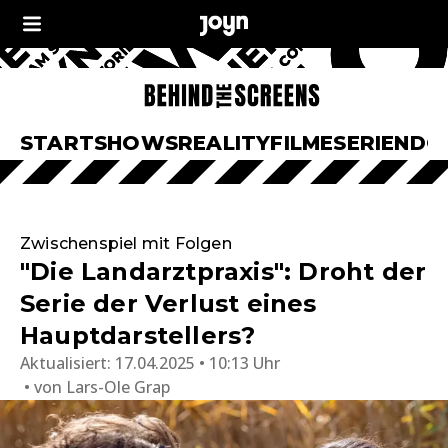
START
SHOWS
REALITY
FILME
SERIEN
DO
Zwischenspiel mit Folgen
"Die Landarztpraxis": Droht der
Serie der Verlust eines
Hauptdarstellers?
Aktualisiert:
17.04.2025 • 10:13 Uhr
von
Lars-Ole Grap