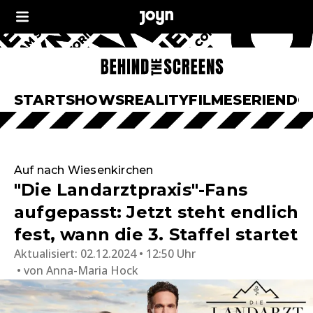
START
SHOWS
REALITY
FILME
SERIEN
DO
Auf nach Wiesenkirchen
"Die Landarztpraxis"-Fans
aufgepasst: Jetzt steht endlich
fest, wann die 3. Staffel startet
Aktualisiert:
02.12.2024 • 12:50 Uhr
von
Anna-Maria Hock