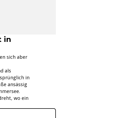
 in
en sich aber
d als
sprünglich in
aße ansässig
Ammersee.
dreht, wo ein