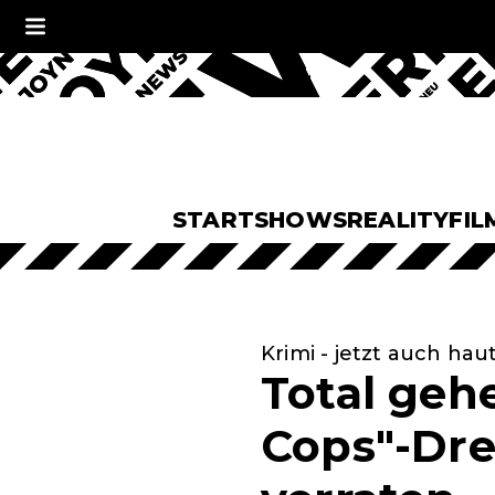
START
SHOWS
REALITY
FIL
Krimi - jetzt auch ha
Total geh
Cops"-Dre