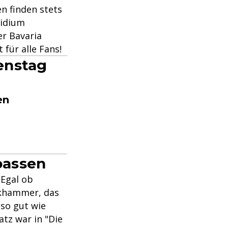
n finden stets
sidium
r Bavaria
 für alle Fans!
enstag
en
passen
 Egal ob
ckhammer, das
so gut wie
tz war in "Die