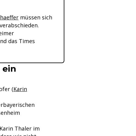
haeffer
müssen sich
 verabschieden.
heimer
und das Times
 ein
ofer (
Karin
erbayerischen
osenheim
 Karin Thaler im