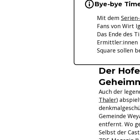
Wichtige Hinwei
Bye-bye Time
Mit dem
Serien
Fans von Wirt I
Das Ende des Ti
Ermittler:innen
Square sollen b
Der Hofe
Geheimn
Auch der legend
Thaler
) abspiel
denkmalgeschüt
Gemeinde Weyar
entfernt. Wo ge
Selbst der Cast