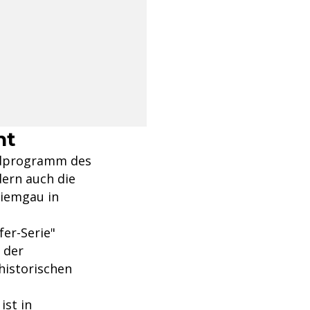
ht
endprogramm des
dern auch die
hiemgau in
fer-Serie"
 der
historischen
ist in