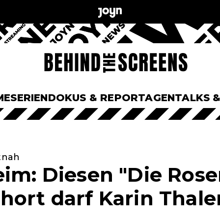
ME
SERIEN
DOKUS & REPORTAGEN
TALKS 
utnah
eim: Diesen "Die Ros
hort darf Karin Thale