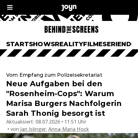
START
SHOWS
REALITY
FILME
SERIEN
DO
Vom Empfang zum Polizeisekretariat
Neue Aufgaben bei den
"Rosenheim-Cops": Warum
Marisa Burgers Nachfolgerin
Sarah Thonig besorgt ist
Aktualisiert:
08.07.2026 • 11:51 Uhr
von
Jan Islinger
,
Anna-Maria Hock