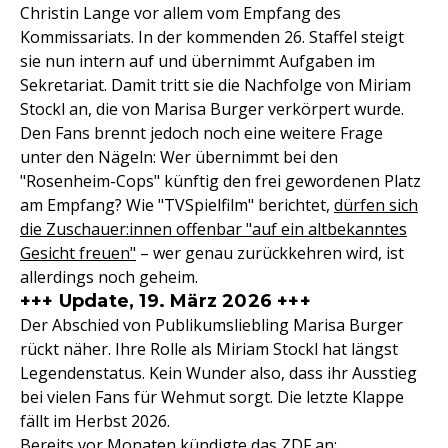
Christin Lange vor allem vom Empfang des
Kommissariats. In der kommenden 26. Staffel steigt
sie nun intern auf und übernimmt Aufgaben im
Sekretariat. Damit tritt sie die Nachfolge von Miriam
Stockl an, die von Marisa Burger verkörpert wurde.
Den Fans brennt jedoch noch eine weitere Frage
unter den Nägeln: Wer übernimmt bei den
"Rosenheim-Cops" künftig den frei gewordenen Platz
am Empfang? Wie "TVSpielfilm" berichtet,
dürfen sich
die Zuschauer:innen offenbar "auf ein altbekanntes
Gesicht freuen"
– wer genau zurückkehren wird, ist
allerdings noch geheim.
+++ Update, 19. März 2026 +++
Der Abschied von Publikumsliebling Marisa Burger
rückt näher. Ihre Rolle als Miriam Stockl hat längst
Legendenstatus. Kein Wunder also, dass ihr Ausstieg
bei vielen Fans für Wehmut sorgt. Die letzte Klappe
fällt im Herbst 2026.
Bereits vor Monaten kündigte das ZDF an: