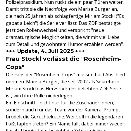
Polizeipräsidium. Nun rückt sie ein paar Türen weiter.
Damit tritt sie die Nachfolge von Marisa Burger an,
die nach 25 Jahren als schlagfertige Miriam Stockl ("Es
gabat a Leich") die Serie verlässt. Das ZDF bestätigte
jetzt den Rollenwechsel und verspricht "neue
dramaturgische Möglichkeiten, die wir mit viel Liebe
zum Detail und gewohntem Humor erzählen werden".
+++ Update, 4. Juli 2025 +++
Frau Stockl verlässt die "Rosenheim-
Cops"
Die Fans der "Rosenheim-Cops" müssen bald Abschied
nehmen: Marisa Burger, die seit 2002 als Sekretärin
Miriam Stockl das Herzstück der beliebten ZDF-Serie
ist, wird ihre Rolle niederlegen.
Ein Einschnitt - nicht nur für die Zuschauer:innen,
sondern auch für das Team vor der Kamera. Prompt
brodelt die Gerüchteküche: Wer soll in die legendären
Fußstapfen treten? Ein Name fällt dabei immer wieder:
Sarah Thonig. Jetzt bezieht die Schauspielerin