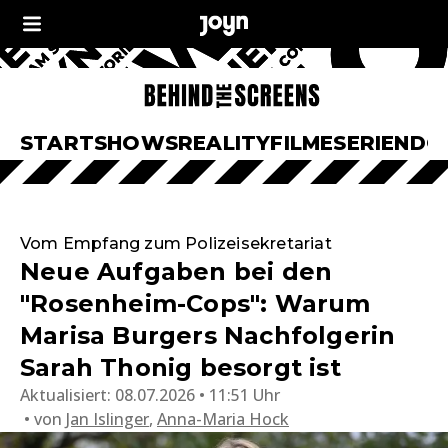
START
SHOWS
REALITY
FILME
SERIEN
DO
Vom Empfang zum Polizeisekretariat
Neue Aufgaben bei den
"Rosenheim-Cops": Warum
Marisa Burgers Nachfolgerin
Sarah Thonig besorgt ist
Aktualisiert:
08.07.2026 • 11:51 Uhr
von
Jan Islinger
,
Anna-Maria Hock