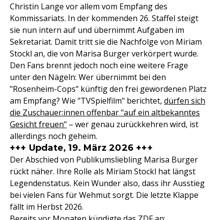
Christin Lange vor allem vom Empfang des
Kommissariats. In der kommenden 26. Staffel steigt
sie nun intern auf und übernimmt Aufgaben im
Sekretariat. Damit tritt sie die Nachfolge von Miriam
Stockl an, die von Marisa Burger verkörpert wurde.
Den Fans brennt jedoch noch eine weitere Frage
unter den Nägeln: Wer übernimmt bei den
"Rosenheim-Cops" künftig den frei gewordenen Platz
am Empfang? Wie "TVSpielfilm" berichtet,
dürfen sich
die Zuschauer:innen offenbar "auf ein altbekanntes
Gesicht freuen"
– wer genau zurückkehren wird, ist
allerdings noch geheim.
+++ Update, 19. März 2026 +++
Der Abschied von Publikumsliebling Marisa Burger
rückt näher. Ihre Rolle als Miriam Stockl hat längst
Legendenstatus. Kein Wunder also, dass ihr Ausstieg
bei vielen Fans für Wehmut sorgt. Die letzte Klappe
fällt im Herbst 2026.
Bereits vor Monaten kündigte das ZDF an: