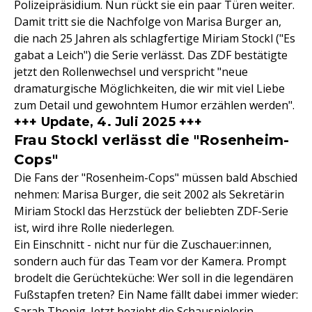
Polizeipräsidium. Nun rückt sie ein paar Türen weiter.
Damit tritt sie die Nachfolge von Marisa Burger an,
die nach 25 Jahren als schlagfertige Miriam Stockl ("Es
gabat a Leich") die Serie verlässt. Das ZDF bestätigte
jetzt den Rollenwechsel und verspricht "neue
dramaturgische Möglichkeiten, die wir mit viel Liebe
zum Detail und gewohntem Humor erzählen werden".
+++ Update, 4. Juli 2025 +++
Frau Stockl verlässt die "Rosenheim-
Cops"
Die Fans der "Rosenheim-Cops" müssen bald Abschied
nehmen: Marisa Burger, die seit 2002 als Sekretärin
Miriam Stockl das Herzstück der beliebten ZDF-Serie
ist, wird ihre Rolle niederlegen.
Ein Einschnitt - nicht nur für die Zuschauer:innen,
sondern auch für das Team vor der Kamera. Prompt
brodelt die Gerüchteküche: Wer soll in die legendären
Fußstapfen treten? Ein Name fällt dabei immer wieder:
Sarah Thonig. Jetzt bezieht die Schauspielerin