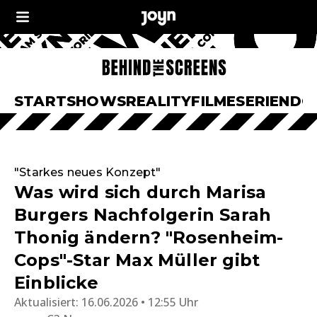
START
SHOWS
REALITY
FILME
SERIEN
DO
"Starkes neues Konzept"
Was wird sich durch Marisa
Burgers Nachfolgerin Sarah
Thonig ändern? "Rosenheim-
Cops"-Star Max Müller gibt
Einblicke
Aktualisiert:
16.06.2026 • 12:55 Uhr