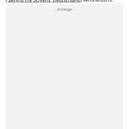
('Behind the Screens' Deutschland)
veröffentlicht.
- Anzeige -