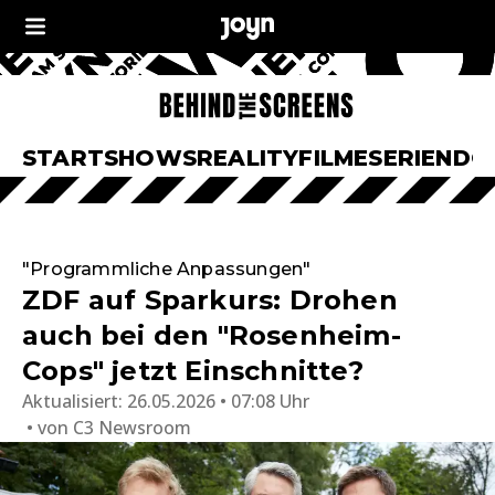
START
SHOWS
REALITY
FILME
SERIEN
DO
"Programmliche Anpassungen"
ZDF auf Sparkurs: Drohen
auch bei den "Rosenheim-
Cops" jetzt Einschnitte?
Aktualisiert:
26.05.2026 • 07:08 Uhr
von
C3 Newsroom