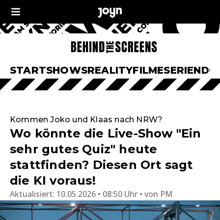
START
SHOWS
REALITY
FILME
SERIEN
DO
Kommen Joko und Klaas nach NRW?
Wo könnte die Live-Show "Ein
sehr gutes Quiz" heute
stattfinden? Diesen Ort sagt
die KI voraus!
Aktualisiert:
10.05.2026 • 08:50 Uhr
von
PM