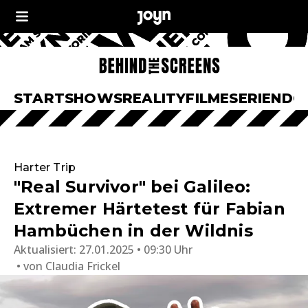
START
SHOWS
REALITY
FILME
SERIEN
DO
Harter Trip
"Real Survivor" bei Galileo:
Extremer Härtetest für Fabian
Hambüchen in der Wildnis
Aktualisiert:
27.01.2025 • 09:30 Uhr
von
Claudia Frickel