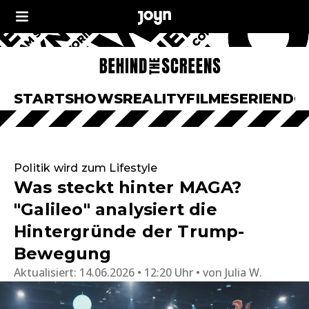
START
SHOWS
REALITY
FILME
SERIEN
DO
Politik wird zum Lifestyle
Was steckt hinter MAGA?
"Galileo" analysiert die
Hintergründe der Trump-
Bewegung
Aktualisiert:
14.06.2026 • 12:20 Uhr
von
Julia W.