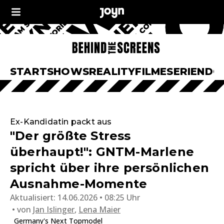
START
SHOWS
REALITY
FILME
SERIEN
DO
Ex-Kandidatin packt aus
"Der größte Stress
überhaupt!": GNTM-Marlene
spricht über ihre persönlichen
Ausnahme-Momente
Aktualisiert:
14.06.2026 • 08:25 Uhr
von
Jan Islinger
,
Lena Maier
Germany's Next Topmodel