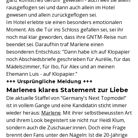
ganz komisches Gefühl" gewesen - auch weil sie allein
rausgeflogen sei und dann auch allein im Hotel
gewesen und allein zurückgeflogen sei.
Im Hotel erlebte sie einen besonders emotionalen
Moment. Als die Tür ins Schloss gefallen sei, sei ihr
noch mal klar geworden, dass ihre GNTM-Reise nun
beendet sei. Daraufhin traf Marlene einen
besonderen Entschluss: "Dann habe ich auf Klopapier
noch Abschiedsbriefe geschrieben für Aurélie, für das
Mädelszimmer, für Ibo, für Alex und an meinen
Ehemann Luis - auf Klopapier."
+++ Ursprüngliche Meldung +++
Marlenes klares Statement zur Liebe
Die aktuelle Staffel von "Germany's Next Topmodel"
ist in vollem Gange und eine Kandidatin sticht immer
wieder heraus:
Marlene
. Mit ihrer selbstbewussten Art
und ihrem Look begeistert sie nicht nur Heidi Klum,
sondern auch die Zuschauer:innen. Doch eine Frage
brennt den Fans unter den Nägeln: Ist die 20-Jährige