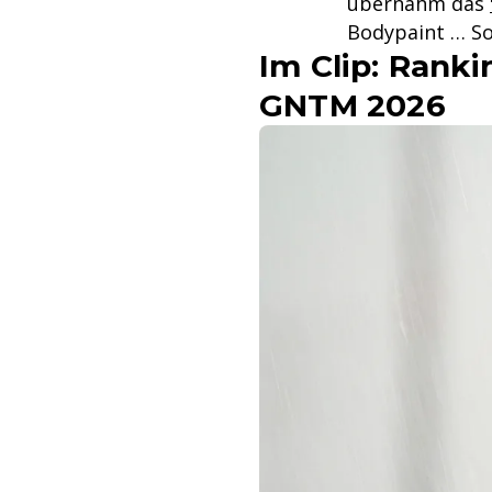
übernahm das
Bodypaint … So
Im Clip: Rank
GNTM 2026