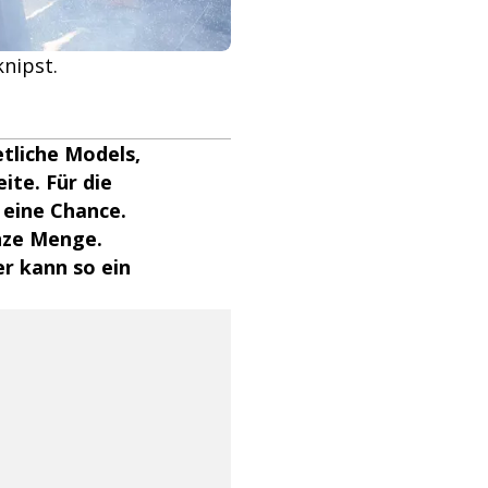
knipst.
tliche Models,
ite. Für die
 eine Chance.
anze Menge.
r kann so ein