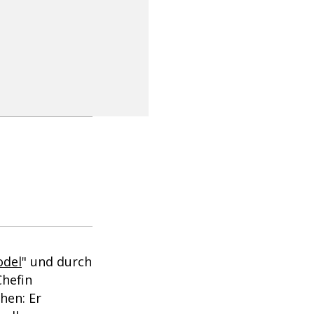
odel
" und durch
hefin
hen: Er