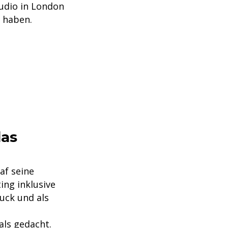
tudio in London
u haben.
das
af seine
ing inklusive
ruck und als
als gedacht.