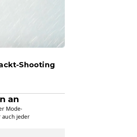
Nackt-Shooting
en an
der Mode-
r auch jeder