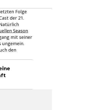
letzten Folge
Cast der 21.
Natürlich
uellen Season
gang mit seiner
ns ungemein.
auch den
eine
aft