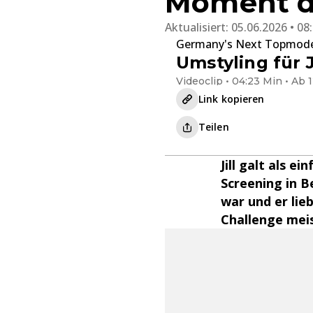
Moment de
Aktualisiert:
05.06.2026 • 08
Germany's Next Topmod
Umstyling für J
Videoclip • 04:23 Min • Ab 
Link kopieren
Teilen
Jill galt als e
Screening in B
war und er lie
Challenge mei