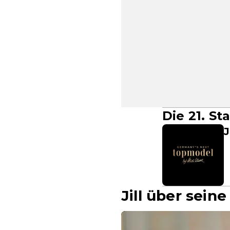
Die 21. S
J
Jill über sei