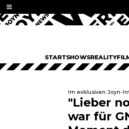
START
SHOWS
REALITY
FIL
Im exklusiven Joyn-In
"Lieber n
war für GN