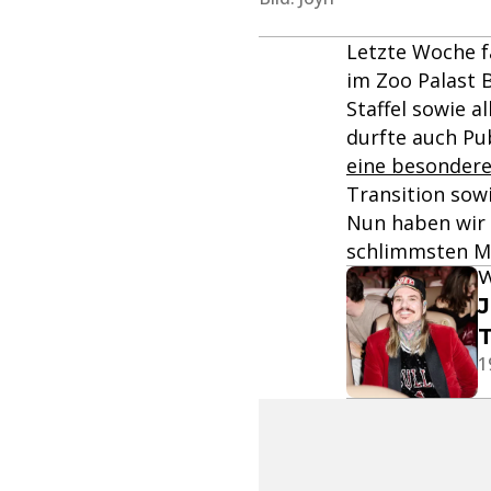
Letzte Woche f
im Zoo Palast B
Staffel sowie 
durfte auch Pub
eine besondere
Transition sow
Nun haben wir d
schlimmsten M
W
J
T
1