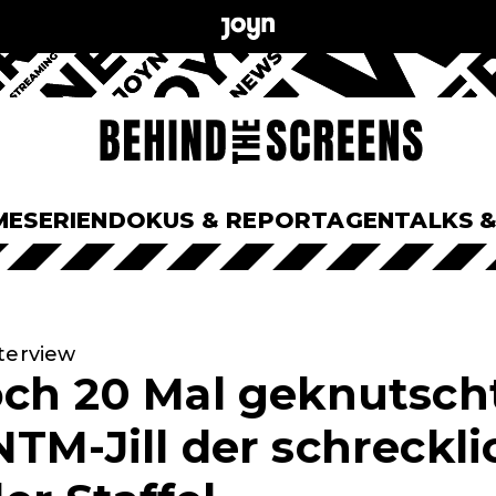
ME
SERIEN
DOKUS & REPORTAGEN
TALKS 
terview
och 20 Mal geknutscht
TM-Jill der schreckli