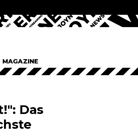
& MAGAZINE
!": Das
chste